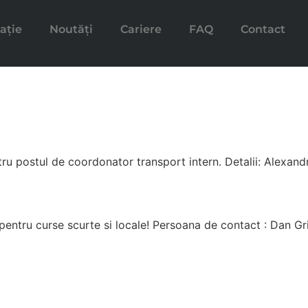
ație
Noutăți
Cariere
FAQ
Contact
u postul de coordonator transport intern. Detalii: Alexand
pentru curse scurte si locale! Persoana de contact : Dan 